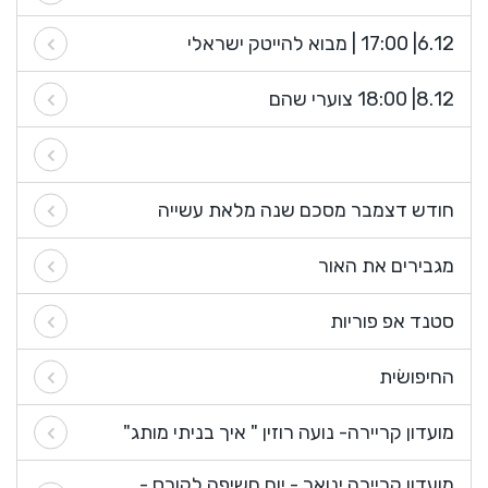
6.12| 17:00 | מבוא להייטק ישראלי
8.12| 18:00 צוערי שהם
חודש דצמבר מסכם שנה מלאת עשייה
מגבירים את האור
סטנד אפ פוריות
החיפושׂית
מועדון קריירה- נועה רוזין " איך בניתי מותג"
מועדון קריירה ינואר - יום חשיפה לקורס -