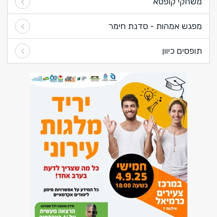
משחקי קופסא
מפגש אמהות - סדנת חימר
תופסים כיוון