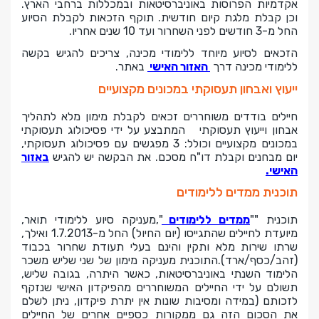
אקדמיות הפרוסות באוניברסיטאות ובמכללות ברחבי הארץ.
וכן קבלת מלגת קיום חודשית. תוקף הזכאות לקבלת הסיוע
החל מ-3 חודשים לפני השחרור ועד 10 שנים אחריו.
הזכאים לסיוע מיוחד ללימודי מכינה, צריכים להגיש בקשה
ללימודי מכינה דרך
האזור האישי
באתר.
ייעוץ ואבחון תעסוקתי במכונים מקצועיים
חיילים בודדים משוחררים זכאים לקבלת מימון מלא לתהליך
אבחון וייעוץ תעסוקתי המתבצע על ידי פסיכולוג תעסוקתי
במכונים מקצועיים וכולל: 3 מפגשים עם פסיכולוג תעסוקתי,
יום מבחנים וקבלת דו"ח מסכם. את הבקשה יש להגיש
באזור
האישי
.
תוכנית ממדים ללימודים
תוכנית "
"
ממדים ללימודים
",מעניקה סיוע ללימודי תואר,
מיועדת לחיילים שהתגייסו (יום החיול) החל מ-1.7.2013 ואילך,
שרתו שירות מלא ותקין והינם בעלי תעודת שחרור בכבוד
(זהב/כסף/ארד).התוכנית מעניקה מימון של שני שליש משכר
הלימוד השנתי באוניברסיטאות, כאשר היתרה, בגובה שליש,
תשולם על ידי החיילים המשוחררים מהפיקדון האישי שנזקף
לזכותם (במידה ומסיבות שונות אין יתרת פיקדון, ניתן לשלם
את הסכום הזה גם ממקורות כספיים אחרים של החיילים