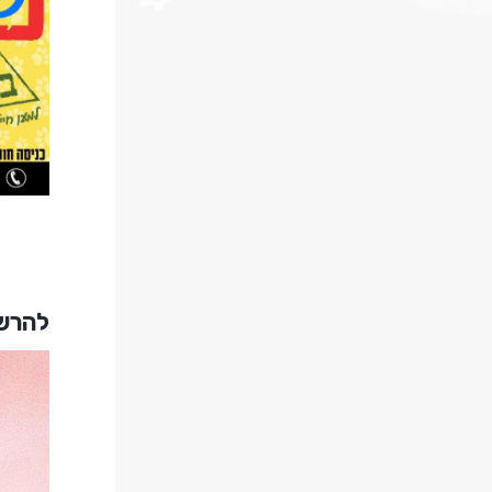
להרשמ