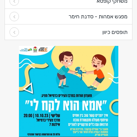
משחקי קופסא
מפגש אמהות - סדנת חימר
תופסים כיוון