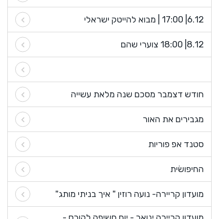
6.12| 17:00 | מבוא להייטק ישראלי
8.12| 18:00 צוערי שהם
חודש דצמבר מסכם שנה מלאת עשייה
מגבירים את האור
סטנד אפ פוריות
החיפושׂית
מועדון קריירה- נועה רוזין " איך בניתי מותג"
מועדון קריירה ינואר - יום חשיפה לקורס -