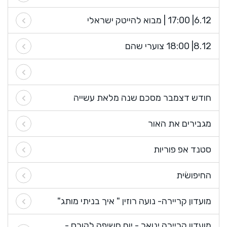
6.12| 17:00 | מבוא להייטק ישראלי
8.12| 18:00 צוערי שהם
חודש דצמבר מסכם שנה מלאת עשייה
מגבירים את האור
סטנד אפ פוריות
החיפושׂית
מועדון קריירה- נועה רוזין " איך בניתי מותג"
מועדון קריירה ינואר - יום חשיפה לקורס -