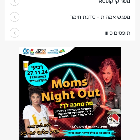
משחקי קופסא
מפגש אמהות - סדנת חימר
תופסים כיוון